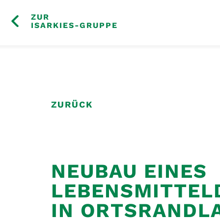
SKIP
ZUR
TO
ISARKIES-GRUPPE
CONTENT
ZURÜCK
NEUBAU EINES
LEBENSMITTEL
IN ORTSRANDL